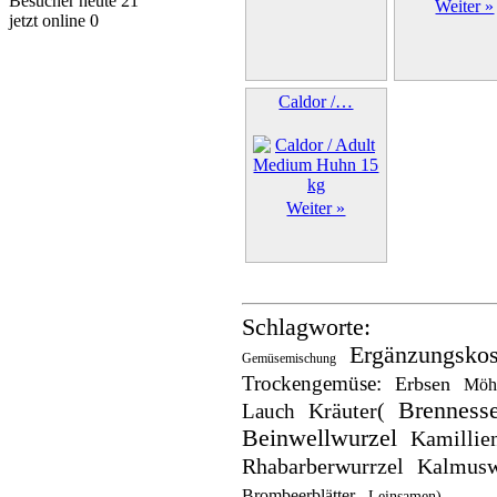
Besucher heute 21
Weiter »
jetzt online 0
Caldor /…
Weiter »
Schlagworte:
Ergänzungskos
Gemüsemischung
Trockengemüse:
Erbsen
Möh
Brennesse
Kräuter(
Lauch
Beinwellwurzel
Kamillie
Rhabarberwurrzel
Kalmusw
Brombeerblätter
Leinsamen)