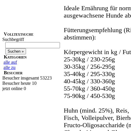
Ideale Ernährung für norm
ausgewachsene Hunde ab
Fütterungsempfehlung (Ri
Volltextsuche
abstimmen):
Suchbegriff
Körpergewicht in kg / F
Kategorien
25-30kg / 230-256g
alle auf
30-35kg / 256-295g
alle zu
Besucher
35-40kg / 295-330g
Besucher insgesamt 53223
40-45kg / 330-360g
Besucher heute 10
55-70kg / 360-450g
jetzt online 0
75-90kg / 450-530g
Huhn (mind. 25%), Reis, 
Fisch, Volleipulver, Bier
Fructo-Oligosaccharide (